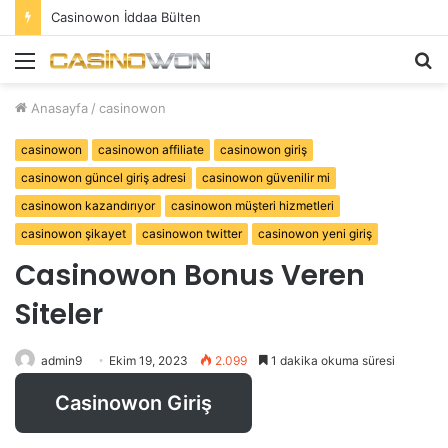
Casinowon İddaa Bülten
Menü
A
y
Anasayfa
/
casinowon
...
casinowon
casinowon affiliate
casinowon giriş
casinowon güncel giriş adresi
casinowon güvenilir mi
casinowon kazandırıyor
casinowon müşteri hizmetleri
casinowon şikayet
casinowon twitter
casinowon yeni giriş
Casinowon Bonus Veren
Siteler
admin9
Ekim 19, 2023
2.099
1 dakika okuma süresi
Casinowon Giriş