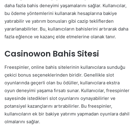
daha fazla bahis deneyimi yaşamalarını sağlar. Kullanıcılar,
bu ödeme yöntemlerini kullanarak hesaplarına bakiye
yatırabilir ve yatırım bonusları gibi cazip tekliflerden
yararlanabilirler. Bu, kullanıcıların bahislerini artırarak daha
fazla eğlence ve kazanç elde etmelerine olanak tanır.
Casinowon Bahis Sitesi
Freespinler, online bahis sitelerinin kullanıcılara sunduğu
çekici bonus seçeneklerinden biridir. Genellikle slot
oyunlarında geçerli olan bu ödüller, kullanıcılara ekstra
oyun deneyimi yaşama fırsatı sunar. Kullanıcılar, freespinler
sayesinde istedikleri slot oyunlarını oynayabilirler ve
potansiyel kazançlarını artırabilirler. Bu freespinler,
kullanıcıların ek bir bakiye yatırımı yapmadan oyunlara dahil
olmalarını sağlar.