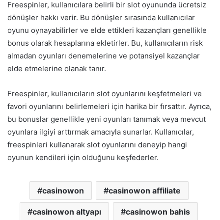
Freespinler, kullanıcılara belirli bir slot oyununda ücretsiz
dönüşler hakkı verir. Bu dönüşler sırasında kullanıcılar
oyunu oynayabilirler ve elde ettikleri kazançları genellikle
bonus olarak hesaplarına ekletirler. Bu, kullanıcıların risk
almadan oyunları denemelerine ve potansiyel kazançlar
elde etmelerine olanak tanır.
Freespinler, kullanıcıların slot oyunlarını keşfetmeleri ve
favori oyunlarını belirlemeleri için harika bir fırsattır. Ayrıca,
bu bonuslar genellikle yeni oyunları tanımak veya mevcut
oyunlara ilgiyi arttırmak amacıyla sunarlar. Kullanıcılar,
freespinleri kullanarak slot oyunlarını deneyip hangi
oyunun kendileri için olduğunu keşfederler.
casinowon
casinowon affiliate
casinowon altyapı
casinowon bahis