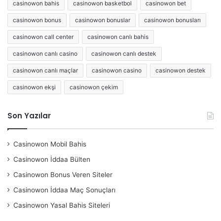
casinowon bahis
casinowon basketbol
casinowon bet
casinowon bonus
casinowon bonuslar
casinowon bonusları
casinowon call center
casinowon canlı bahis
casinowon canlı casino
casinowon canlı destek
casinowon canlı maçlar
casinowon casino
casinowon destek
casinowon ekşi
casinowon çekim
Son Yazılar
Casinowon Mobil Bahis
Casinowon İddaa Bülten
Casinowon Bonus Veren Siteler
Casinowon İddaa Maç Sonuçları
Casinowon Yasal Bahis Siteleri