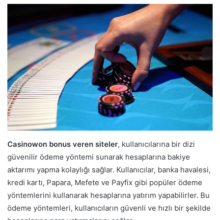
Casinowon bonus veren siteler
, kullanıcılarına bir dizi
güvenilir ödeme yöntemi sunarak hesaplarına bakiye
aktarımı yapma kolaylığı sağlar. Kullanıcılar, banka havalesi,
kredi kartı, Papara, Mefete ve Payfix gibi popüler ödeme
yöntemlerini kullanarak hesaplarına yatırım yapabilirler. Bu
ödeme yöntemleri, kullanıcıların güvenli ve hızlı bir şekilde