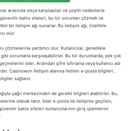
ılar arasında sıkça karşılaşılan ve çeşitli nedenlerle
 güvenilir bahis siteleri, bu tür sorunları çözmek ve
kili bir iletişim ağı sunarlar. Bu iletişim ağı, özellikle
cı olur.
ını çözmelerine yardımcı olur. Kullanıcılar, genellikle
 gibi sorunlarla karşılaşabilirler. Bu tür durumlarda, pek çok
 geçmelerini ister. Ardından şifre sıfırlama veya kullanıcı adı
eder. Casinowon İletişim alanına iletilen e-posta bilgileri,
bilgiler sağlanır.
ığıyla çağrı merkezinden de gerekli bilgileri alabilirler. Bu,
elerine olanak tanır. İster e-posta ile iletişime geçilsin,
enilir bahis siteleri kullanıcılarının giriş işlemlerini
.