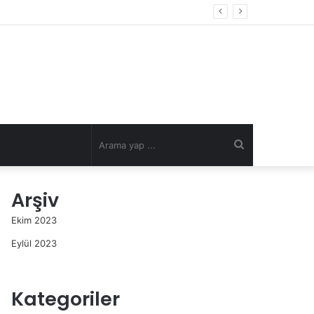
Arama
yap
Arşiv
Ekim 2023
...
Eylül 2023
Kategoriler