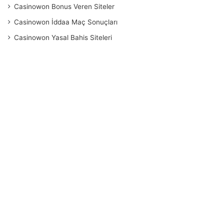
Casinowon Bonus Veren Siteler
Casinowon İddaa Maç Sonuçları
Casinowon Yasal Bahis Siteleri