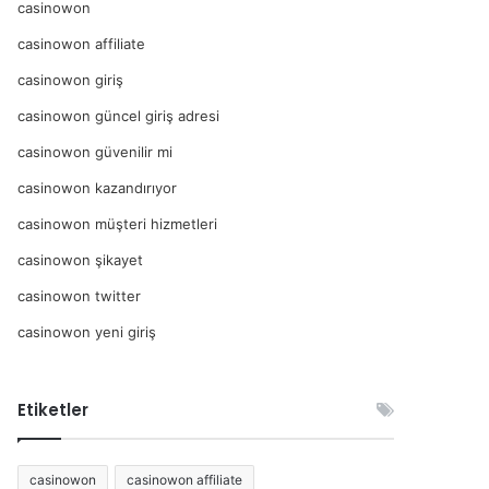
casinowon
casinowon affiliate
casinowon giriş
casinowon güncel giriş adresi
casinowon güvenilir mi
casinowon kazandırıyor
casinowon müşteri hizmetleri
casinowon şikayet
casinowon twitter
casinowon yeni giriş
Etiketler
casinowon
casinowon affiliate