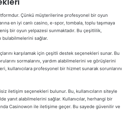
kleri
tformdur. Çünkü müşterilerine profesyonel bir oyun
arına en iyi canlı casino, e-spor, tombala, toplu taşımaya
eniş bir oyun yelpazesi sunmaktadır. Bu çeşitlilik,
rı bulabilmelerini sağlar.
larını karşılamak için çeşitli destek seçenekleri sunar. Bu
sorularını sormalarını, yardım alabilmelerini ve görüşlerini
leri, kullanıcılara profesyonel bir hizmet sunarak sorunlarını
iz iletişim seçenekleri bulunur. Bu, kullanıcıların siteyle
ilde yanıt alabilmelerini sağlar. Kullanıcılar, herhangi bir
ında Casinowon ile iletişime geçer. Bu sayede güvenilir ve