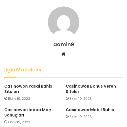
admin9
Web
sitesi
İlgili Makaleler
Casinowon Yasal Bahis
Casinowon Bonus Veren
Siteleri
Siteler
Ekim 19, 2023
Ekim 19, 2023
Casinowon İddaa Maç
Casinowon Mobil Bahis
Sonuçları
Ekim 19, 2023
Ekim 19, 2023