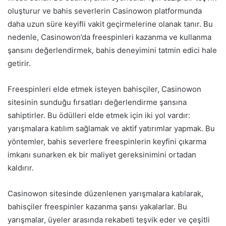
oluşturur ve bahis severlerin Casinowon platformunda
daha uzun süre keyifli vakit geçirmelerine olanak tanır. Bu
nedenle, Casinowon’da freespinleri kazanma ve kullanma
şansını değerlendirmek, bahis deneyimini tatmin edici hale
getirir.
Freespinleri elde etmek isteyen bahisçiler, Casinowon
sitesinin sunduğu fırsatları değerlendirme şansına
sahiptirler. Bu ödülleri elde etmek için iki yol vardır:
yarışmalara katılım sağlamak ve aktif yatırımlar yapmak. Bu
yöntemler, bahis severlere freespinlerin keyfini çıkarma
imkanı sunarken ek bir maliyet gereksinimini ortadan
kaldırır.
Casinowon sitesinde düzenlenen yarışmalara katılarak,
bahisçiler freespinler kazanma şansı yakalarlar. Bu
yarışmalar, üyeler arasında rekabeti teşvik eder ve çeşitli