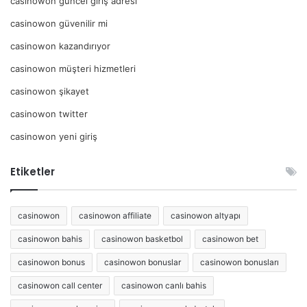
casinowon güncel giriş adresi
casinowon güvenilir mi
casinowon kazandırıyor
casinowon müşteri hizmetleri
casinowon şikayet
casinowon twitter
casinowon yeni giriş
Etiketler
casinowon
casinowon affiliate
casinowon altyapı
casinowon bahis
casinowon basketbol
casinowon bet
casinowon bonus
casinowon bonuslar
casinowon bonusları
casinowon call center
casinowon canlı bahis