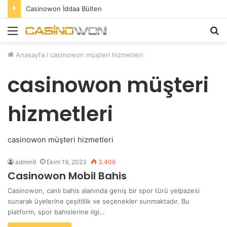
Casinowon İddaa Bülten
Menü
A
y
Anasayfa
/
casinowon müşteri hizmetleri
...
casinowon müşteri
hizmetleri
casinowon müşteri hizmetleri
admin9
Ekim 19, 2023
3.406
Casinowon Mobil Bahis
Casinowon, canlı bahis alanında geniş bir spor türü yelpazesi
sunarak üyelerine çeşitlilik ve seçenekler sunmaktadır. Bu
platform, spor bahislerine ilgi…