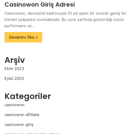
Casinowon Giriş Adresi
Casinowon, deneyimli kadrosuyla 10 yılı aşkın bir süredir geniş bir
hizmet yelpazesi sunmaktadır. Bu süre zarfında gösterdiği üstün
performans ve…
Devamını Oku »
Arşiv
Ekim 2023
Eylül 2023
Kategoriler
casinowon
casinowon affiliate
casinowon giriş